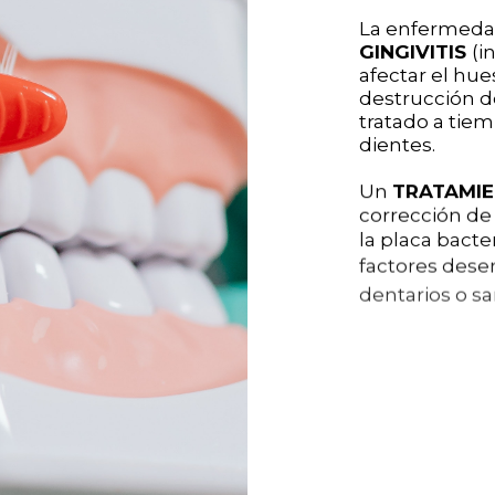
La enfermedad
GINGIVITIS
(i
afectar el hue
destrucción de
tratado a tie
dientes.
Un
TRATAMI
corrección de 
la placa bacte
factores dese
dentarios o sa