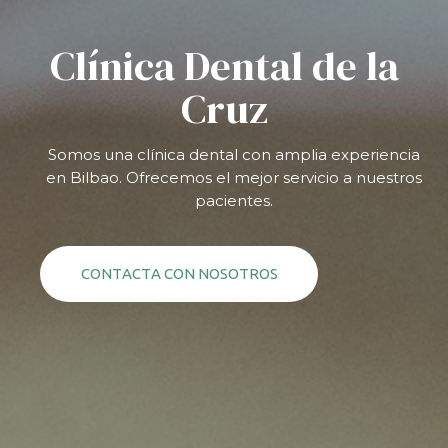
Clínica Dental de la
Cruz
Somos una clínica dental con amplia experiencia
en Bilbao. Ofrecemos el mejor servicio a nuestros
pacientes.
C
O
N
T
A
C
T
A
C
O
N
N
O
S
O
T
R
O
S